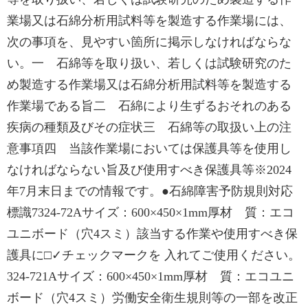
業場又は石綿分析用試料等を製造する作業場には、
次の事項を、見やすい箇所に掲示しなければならな
い。一 石綿等を取り扱い、若しくは試験研究のた
め製造する作業場又は石綿分析用試料等を製造する
作業場である旨二 石綿により生ずるおそれのある
疾病の種類及びその症状三 石綿等の取扱い上の注
意事項四 当該作業場においては保護具等を使用し
なければならない旨及び使用すべき保護具等※2024
年7月末日までの情報です。●石綿障害予防規則対応
標識7324-72Aサイズ：600×450×1mm厚材 質：エコ
ユニボード（穴4スミ）該当する作業や使用すべき保
護具に□✓チェックマークを 入れてご使用ください。
324-721Aサイズ：600×450×1mm厚材 質：エコユニ
ボード（穴4スミ）労働安全衛生規則等の一部を改正