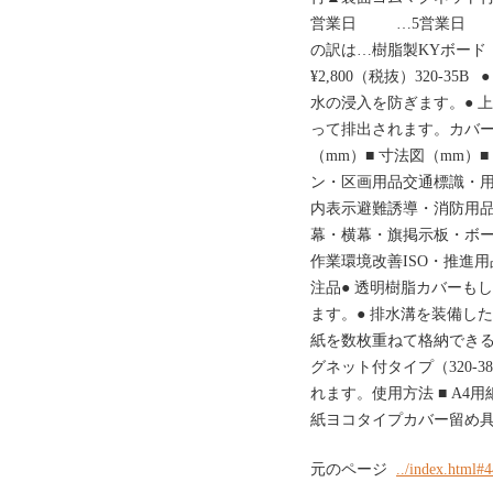
営業日 …5営業日 
の訳は…樹脂製KYボード（防雨
¥2,800（税抜）320-3
水の浸入を防ぎます。● 
って排出されます。カバー
（mm）■ 寸法図（mm）
ン・区画用品交通標識・
内表示避難誘導・消防用
幕・横幕・旗掲示板・ボ
作業環境改善ISO・推進
注品● 透明樹脂カバーも
ます。● 排水溝を装備し
紙を数枚重ねて格納できる
グネット付タイプ（320-3
れます。使用方法 ■ A4用
紙ヨコタイプカバー留め具の位
元のページ
../index.html#