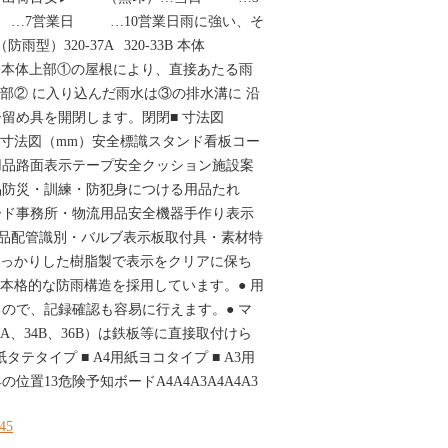
…7営業日 …10営業日雨に強い、そ
型）320-37A 320-33B 本体
5B ● 本体上部①の屋根により、直接あたる雨
上部② に入り込んだ雨水は③の排水溝に 沿
留め具を開閉します。閉閉■ 寸法図
■ 寸法図（mm）安全標識スタンド看板コー
用品路面表示テープ安全クッション施設案
品防災・訓練・防犯身につける用品たれ
ード事務所・物流用品安全機器手作り表示
用品配管識別・バルブ表示板取付具・素材特
しっかりした樹脂製で表示をクリアに保ち
た本格的な防雨構造を採用しています。● 用
ので、記録確認も容易に行えます。● マ
8A、34B、36B）は鉄板等に直接取付けら
紙タテタイプ ■ A4用紙ヨコタイプ ■ A3用
置13危険予知ボードA4A4A3A4A4A3
445