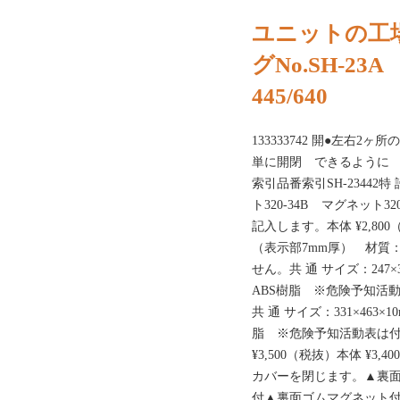
ユニットの工
グNo.SH-23A
445/640
133333742 開●左右
単に開閉 できるように 設計
索引品番索引SH-23442特 許
ト320-34B マグネット
記入します。本体 ¥2,800（
（表示部7mm厚） 材質
せん。共 通 サイズ：247
ABS樹脂 ※危険予知活動
共 通 サイズ：331×463
脂 ※危険予知活動表は付
¥3,500（税抜）本体 ¥3,
カバーを閉じます。▲裏
付▲裏面ゴムマグネッ