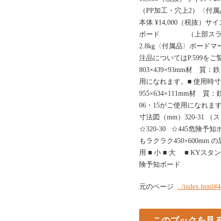
（PP加工・穴上2）〈付
本体 ¥14,000（税抜）サ
ボード （上部スライ
2.8kg〈付属品〉ボード
注品についてはP.599をご
803×439×93mm材 質
用になれます。■ 使用時寸
955×634×111mm材 
06・15がご使用になれま
寸法図（mm）320-31 （
☆320-30 ☆445危険
もラクラク450×600m
用 ■ 小 ■ 大 ■ KY
険予知ボード
元のページ
../index.html#
このブックを見