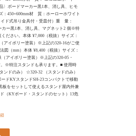
属品〉ボードマーカー黒1本、消し具、ヒモ
イズ：450×600mm材 質：ホーローホワイト
ド式吊り金具付・受皿付）重 量：
マーカー黒1本、消し具、マグネット2 個※特
覧ください。本体 ¥7,000（税抜）サイズ：
：鉄（アイボリー塗装）※上記の320-16がご使
法図（mm）本体 ¥8,400（税抜）サイズ：
質：鉄（アイボリー塗装）※上記の320-05・
す。※特注スタンドも承ります。■ 使用時
スタンドのみ） ☆320-32 （スタンドのみ）
予知ボードKYスタンドSH-23コンパクトで移動
m の黒板をセットして使えるスタンド屋内外兼
スタンド（KYボード・スタンドのセット）13危
448
る