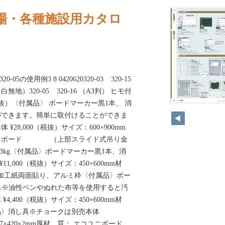
場・各種施設用カタロ
0-05の使用例3 8 0420620320-03 320-15
）320-05 320-16 （A3判） ヒモ付
20（税抜）〈付属品〉 ボードマーカー黒1本、 消
ができます。簡単に取付けることができま
28,000（税抜）サイズ：600×900mm
イトボード （上部スライド式吊り金
3kg〈付属品〉ボードマーカー黒1本、消
11,000（税抜）サイズ：450×600mm材
P加工紙両面貼り、アルミ枠〈付属品〉ボー
し具※油性ペンやぬれた布等を使用すると汚
4,400（税抜）サイズ：450×600mm材
品〉消し具※チョークは別売本体
97×420×2mm厚材 質： エコユニボード