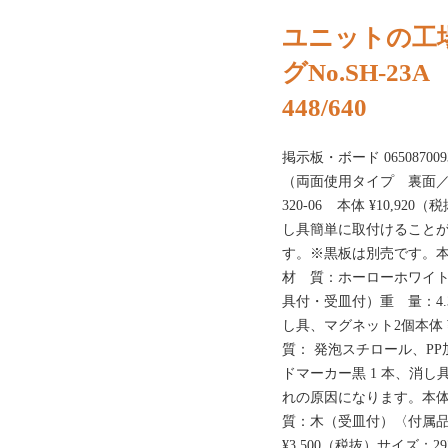
ユニットの工
グNo.SH-23A
448/640
掲示板・ボード 06508700932
（両面使用タイプ 裏面／白無地
320-06 本体 ¥10,9
し具簡単に取付けること
す。※黒板は別売です。本体 ¥
材 質：ホーローホワ
具付・受皿付）重 量：4.
し具、マグネット2個本体 ¥
質： 発泡スチロール、P
ドマーカー黒 1 本、消
れの原因になります。本体 ¥
質：木（受皿付）〈付属
¥3,500（税抜）サイズ：2