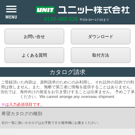
0120-490-336
平日8:30〜17:00まで
カタログ紹介
お問い合せ
ダウンロード
商品紹介
よくある質問
取付方法
企業情報
カタログ請求
ご登録頂いた内容は、資料請求のためにのみ利用し、それ以外の目的での利
サポート
用は致しません。また、無断で第三者に情報を提供することはありません。
当社では、海外向けの発送をお引き受けすることは出来ません。 予めご了承
ください。We cannot arrange any overseas shipment.
お知らせ
※
は入力必須項目です。
希望カタログの種別
商品在庫照会
右の一覧に無いカタログはお手数ですが備考欄にお書きください。
利用規約