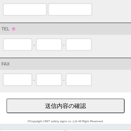
TEL
※
-
-
FAX
-
-
送信内容の確認
©Copyright UNIT safety signs co.,Ltd.All Right Reserved.