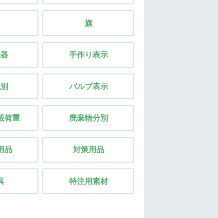
旗
機器
手作り表示
識別
バルブ表示
載荷重
廃棄物分別
用品
対策用品
具
特注用素材