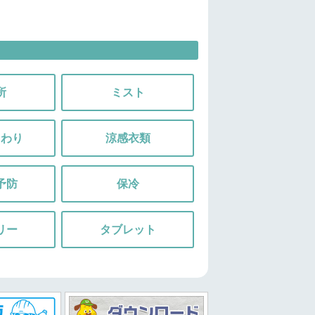
所
ミスト
まわり
涼感衣類
予防
保冷
リー
タブレット