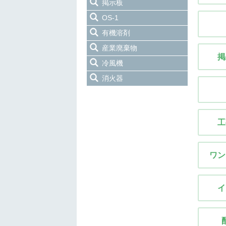
掲示板
OS-1
有機溶剤
産業廃棄物
掲
冷風機
消火器
工
ワン
イ