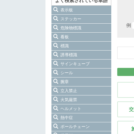
よく検索されている単語
表示板
ステッカー
例
危険物標識
看板
標識
誘導標識
サインキューブ
シール
腕章
立入禁止
火気厳禁
ヘルメット
交
熱中症
ボールチェーン