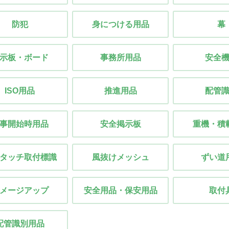
防犯
身につける用品
幕
示板・ボード
事務所用品
安全
ISO用品
推進用品
配管
事開始時用品
安全掲示板
重機・積
タッチ取付標識
風抜けメッシュ
ずい道
メージアップ
安全用品・保安用品
取付
配管識別用品