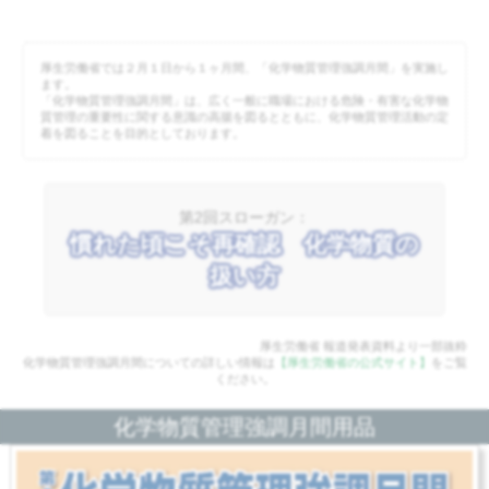
厚生労働省では２月１日から１ヶ月間、「化学物質管理強調月間」を実施し
ます。
「化学物質管理強調月間」は、広く一般に職場における危険・有害な化学物
質管理の重要性に関する意識の高揚を図るとともに、化学物質管理活動の定
着を図ることを目的としております。
第2回スローガン：
慣れた頃こそ再確認 化学物質の
扱い方
厚生労働省 報道発表資料より一部抜粋
化学物質管理強調月間についての詳しい情報は
【厚生労働省の公式サイト】
をご覧
ください。
化学物質管理強調月間用品