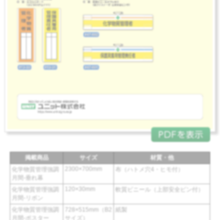
掲載商品
サイズ
材質・他
2300×700mm
化学物質管理強調
布（ハトメ穴4・ヒモ付）
月間-垂れ幕
120×30mm
化学物質管理強調
軟質ビニール（上部安全ピン付）
月間-リボン
化学物質管理強調
728×515mm（B2
紙製
月間-ポスター
サイズ）