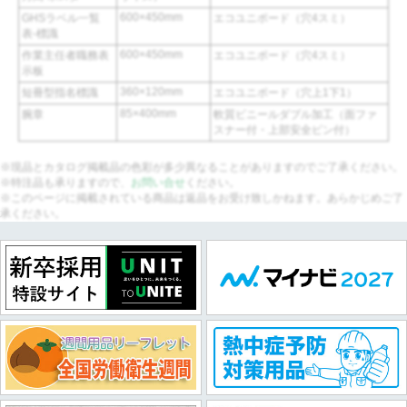
600×450mm
GHSラベル一覧
エコユニボード（穴4スミ）
表-標識
600×450mm
作業主任者職務表
エコユニボード（穴4スミ）
示板
360×120mm
短冊型指名標識
エコユニボード（穴上1下1）
85×400mm
腕章
軟質ビニールダブル加工（面ファ
スナー付・上部安全ピン付）
※現品とカタログ掲載品の色彩が多少異なることがありますのでご了承ください。
※特注品も承りますので、
お問い合せ
ください。
※このページに掲載されている商品は返品をお受け致しかねます。あらかじめご了
承ください。