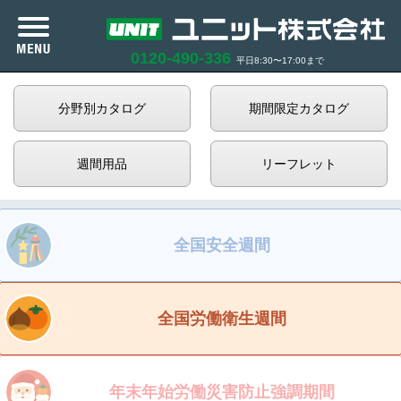
0120-490-336
平日8:30〜17:00まで
カタログ紹介
分野別カタログ
期間限定カタログ
商品紹介
週間用品
リーフレット
企業情報
全国安全週間
サポート
お知らせ
全国労働衛生週間
商品在庫照会
年末年始
労働災害防止強調期間